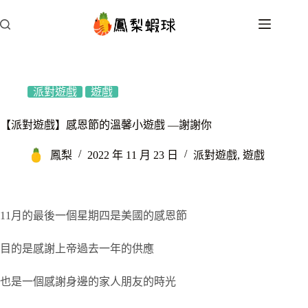
跳
至
主
要
內
容
派對遊戲
遊戲
【派對遊戲】感恩節的溫馨小遊戲 —謝謝你
鳳梨
2022 年 11 月 23 日
派對遊戲
,
遊戲
11月的最後一個星期四是美國的感恩節
目的是感謝上帝過去一年的供應
也是一個感謝身邊的家人朋友的時光