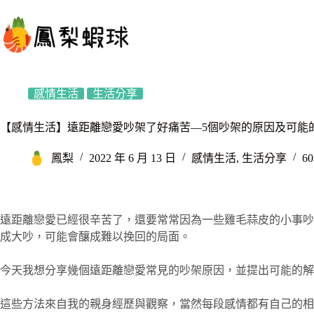
跳
至
主
要
內
容
感情生活
生活分享
【感情生活】遠距離戀愛吵架了好痛苦—5個吵架的原因及可能
鳳梨
2022 年 6 月 13 日
感情生活
,
生活分享
6
遠距離戀愛已經很辛苦了，還要常常因為一些雞毛蒜皮的小事吵
成大吵，可能會釀成難以挽回的局面。
今天我想分享幾個遠距離戀愛常見的吵架原因，並提出可能的解
這些方法來自我的親身經歷與觀察，當然每段感情都有自己的相