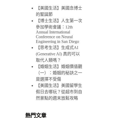
符
【美國生活】美國念博士
合
的聖誕節
條
【博士生活】人生第一次
件
參加學術會議：12th
的
Annual International
Conference on Neural
結
Engineering in San Diego
果
【思考生活】生成式AI
(Generative AI) 真的可以
取代人類嗎？
【婚姻生活】婚姻價值觀
（一）：婚姻的秘訣之一
是選擇不受傷
【美國生活】美國留學生
假日去哪玩？從超市到自
然景點的週末放鬆攻略
熱門文章