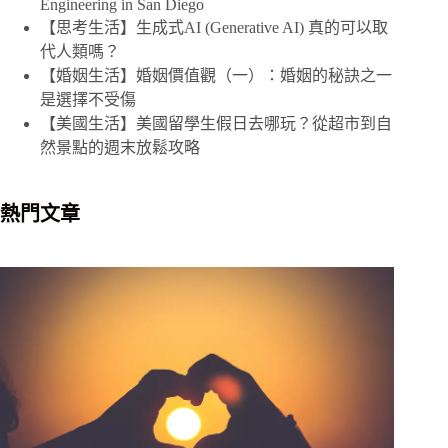
Engineering in San Diego
件
【思考生活】生成式AI (Generative AI) 真的可以取
的
代人類嗎？
結
【婚姻生活】婚姻價值觀（一）：婚姻的秘訣之一
果
是選擇不受傷
【美國生活】美國留學生假日去哪玩？從超市到自
然景點的週末放鬆攻略
熱門文章