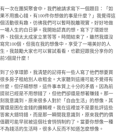
有一次在團契聚會中，我們被請求寫下一個題目：「如
果不用擔心錢，有100件你想做的事是什麼？」我覺得這
個活動很有趣，彷彿我們可以暫時脫離現實，好好地做
一場人生的白日夢。我開始認真的想，寫下了環遊世
界、找個太太成家立業等等。時間結束了，雖然我還沒
寫完100個，但我在我的想像中，享受了一場美好的人
生，我鼓勵大家也可以嘗試看看，也歡迎跟我分享你的
前5個是什麼！
到了分享環節，我清楚的記得有一些人寫了他們想要買
很多房子租給別人收租金。大家聽到這邊可能不覺得有
什麼，但仔細想想，這件事本質上十分的矛盾。因為前
提就已經是不用想錢了，但他們卻還是想著賺錢。那一
刻我意識到，原來很多人對於「自由生活」的想像，其
實還是困在金錢的邏輯裡。我在這裡並不是要批評這些
答案大錯特錯，而是那一瞬間我意識到，原來我們的價
值觀可能早就被這個社會悄悄制約了。當要你想像一種
不為錢活的生活時，很多人反而不知道怎麼想像。