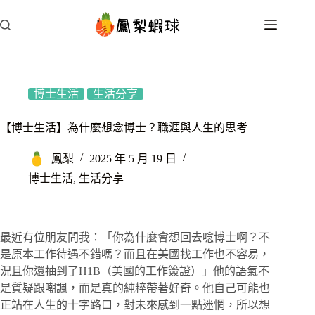
跳
至
主
要
內
容
博士生活
生活分享
【博士生活】為什麼想念博士？職涯與人生的思考
鳳梨
2025 年 5 月 19 日
博士生活
,
生活分享
最近有位朋友問我：「你為什麼會想回去唸博士啊？不
是原本工作待遇不錯嗎？而且在美國找工作也不容易，
況且你還抽到了H1B（美國的工作簽證）」他的語氣不
是質疑跟嘲諷，而是真的純粹帶著好奇。他自己可能也
正站在人生的十字路口，對未來感到一點迷惘，所以想