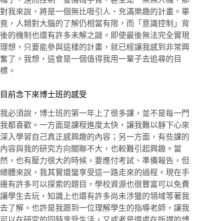
對我來說，將是一個無比吸引人、充滿樂趣的計畫。畢
竟，人類對大腦的了解仍相當有限，而「意識控制」背
後的機制也還有許多未解之謎。即使最後無法完全實現
理想，只要能參與這樣的計畫，就已經讓我感到非常興
奮了。我想，這會是一個值得我用一輩子去追尋的目
標。
目前念下來博士班的感受
我必須說，博士班的第一年上了很多課，並不是每一門
我都喜歡。一方面是課程進度太快，讓我難以靜下心來
深入學習自己真正感興趣的內容；另一方面，有些課的
內容與我的研究方向關聯不大，也較難引起興趣。當
然，也有壓力很大的時候，要應付考試、準備報告，但
總體來說，我其實還蠻享受這一路走來的過程。現在手
邊有許多可以探索的題目，學校資源也很豐富可以免費
讓學生去玩，知識上也還有許多尚未涉獵的領域等著我
去了解。也許是我跟到一位理解學生的指導老師，讓我
可以在研究的同時享受生活，又或者是還處在所謂的博