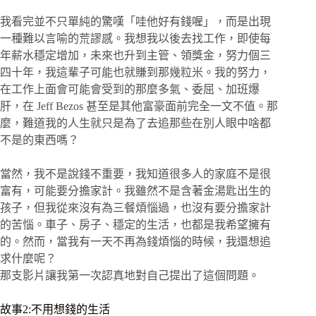
我看完並不只單純的驚嘆「哇他好有錢喔」，而是出現
一種難以言喻的荒謬感。我想我以後去找工作，即使每
年薪水穩定增加，未來也升到主管、領獎金，努力個三
四十年，我這輩子可能也就賺到那幾粒米。我的努力，
在工作上面會可能會受到的那麼多氣、委屈、加班爆
肝，在 Jeff Bezos 甚至是其他富豪面前完全一文不值。那
麼，難道我的人生就只是為了去追那些在別人眼中啥都
不是的東西嗎？
當然，我不是說錢不重要，我知道很多人的家庭不是很
富有，可能要分擔家計。我雖然不是含著金湯匙出生的
孩子，但我從來沒有為三餐煩惱過，也沒有要分擔家計
的苦惱。車子、房子、穩定的生活，也都是我希望擁有
的。然而，當我有一天不再為錢煩惱的時候，我還想追
求什麼呢？
那支影片讓我第一次認真地對自己提出了這個問題。
故事2:不用想錢的生活