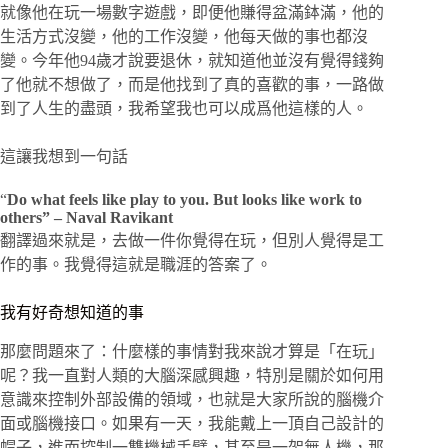
就像他在玩一場數字遊戲，即便他賺得盆滿鉢滿，他的
生活方式沒變，他的工作沒變，他每天做的事也都沒
變。今年他94歲才說要退休，就知道他並沒有覺得錢夠
了他就不想做了，而是他找到了真的喜歡的事，一路做
到了人生的盡頭，我希望我也可以成爲他這樣的人。
這讓我想到一句話
“
Do what feels like play to you. But looks like work to
others” – Naval Ravikant
翻譯過來就是，去做一件你覺得在玩，但別人覺得是工
作的事。我覺得這就是職涯的答案了。
我有好奇想知道的事
那麼問題來了：什麼樣的事情對我來說才算是「在玩」
呢？我一直對人類的大腦深感興趣，特別是關於如何用
意識來控制外部設備的領域，也就是大家所說的腦機介
面或腦機接口。如果有一天，我能戴上一頂自己設計的
帽子，進而控制一雙機械手臂，甚至是一架無人機，那